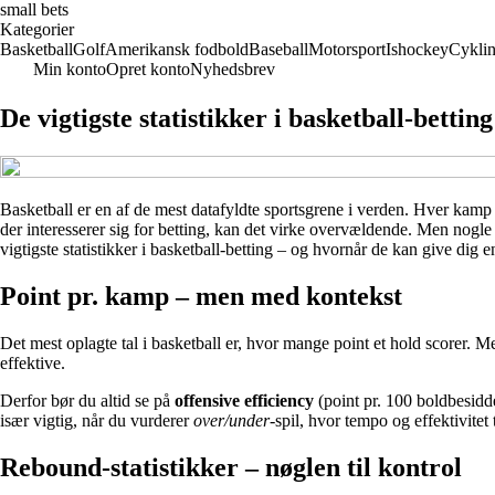
small bets
Kategorier
Basketball
Golf
Amerikansk fodbold
Baseball
Motorsport
Ishockey
Cykli
Min konto
Opret konto
Nyhedsbrev
De vigtigste statistikker i basketball-betti
Basketball er en af de mest datafyldte sportsgrene i verden. Hver kamp
der interesserer sig for betting, kan det virke overvældende. Men nogle
vigtigste statistikker i basketball-betting – og hvornår de kan give dig e
Point pr. kamp – men med kontekst
Det mest oplagte tal i basketball er, hvor mange point et hold scorer. M
effektive.
Derfor bør du altid se på
offensive efficiency
(point pr. 100 boldbesiddel
især vigtig, når du vurderer
over/under
-spil, hvor tempo og effektivit
Rebound-statistikker – nøglen til kontrol