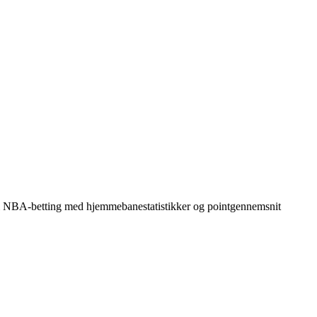
 i NBA-betting med hjemmebanestatistikker og pointgennemsnit