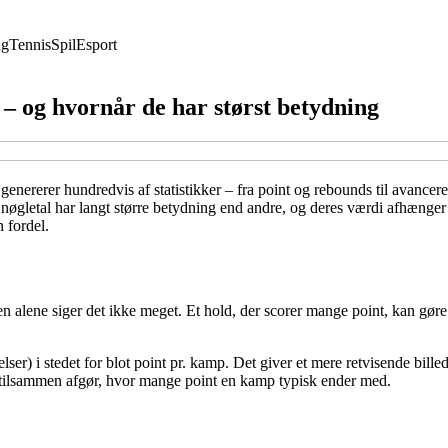
ng
Tennis
Spil
Esport
ng – og hvornår de har størst betydning
 genererer hundredvis af statistikker – fra point og rebounds til avanc
 nøgletal har langt større betydning end andre, og deres værdi afhænger
n fordel.
en alene siger det ikke meget. Et hold, der scorer mange point, kan gøre 
ser) i stedet for blot point pr. kamp. Det giver et mere retvisende billed
et tilsammen afgør, hvor mange point en kamp typisk ender med.