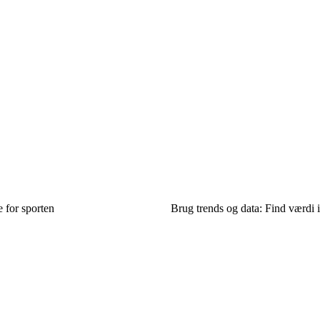
e for sporten
Brug trends og data: Find værdi