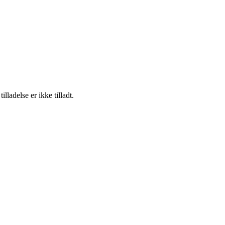
adelse er ikke tilladt.