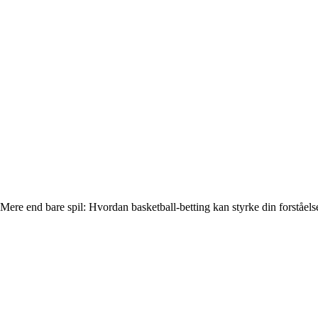
Mere end bare spil: Hvordan basketball-betting kan styrke din forståels