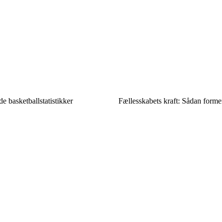
e basketballstatistikker
Fællesskabets kraft: Sådan former