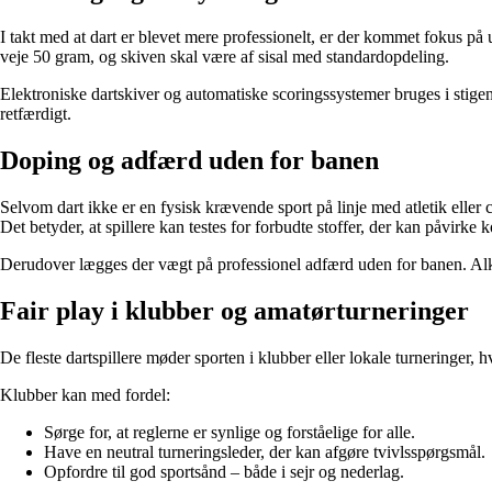
I takt med at dart er blevet mere professionelt, er der kommet fokus på 
veje 50 gram, og skiven skal være af sisal med standardopdeling.
Elektroniske dartskiver og automatiske scoringssystemer bruges i stigen
retfærdigt.
Doping og adfærd uden for banen
Selvom dart ikke er en fysisk krævende sport på linje med atletik ell
Det betyder, at spillere kan testes for forbudte stoffer, der kan påvirke k
Derudover lægges der vægt på professionel adfærd uden for banen. Alkoh
Fair play i klubber og amatørturneringer
De fleste dartspillere møder sporten i klubber eller lokale turneringer,
Klubber kan med fordel:
Sørge for, at reglerne er synlige og forståelige for alle.
Have en neutral turneringsleder, der kan afgøre tvivlsspørgsmål.
Opfordre til god sportsånd – både i sejr og nederlag.