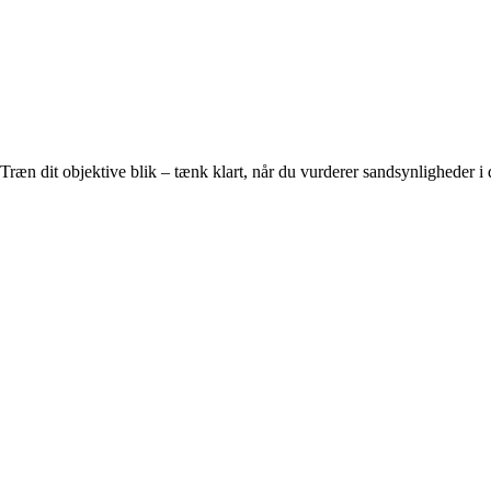
Træn dit objektive blik – tænk klart, når du vurderer sandsynligheder i