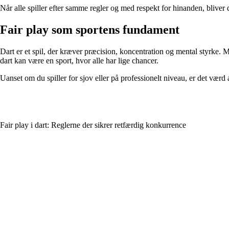
Når alle spiller efter samme regler og med respekt for hinanden, bliver 
Fair play som sportens fundament
Dart er et spil, der kræver præcision, koncentration og mental styrke. M
dart kan være en sport, hvor alle har lige chancer.
Uanset om du spiller for sjov eller på professionelt niveau, er det værd 
Fair play i dart: Reglerne der sikrer retfærdig konkurrence