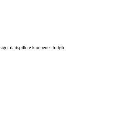
dsiger dartspillere kampenes forløb