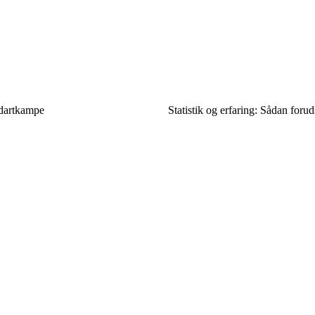
 dartkampe
Statistik og erfaring: Sådan foru