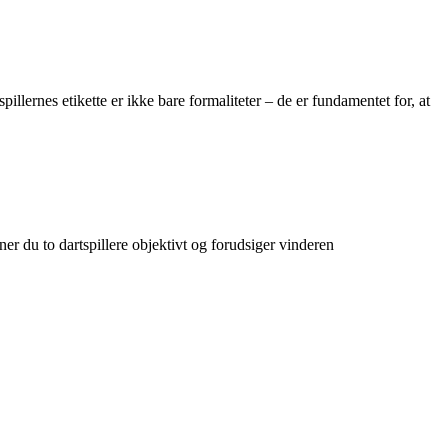
llernes etikette er ikke bare formaliteter – de er fundamentet for, at
ner du to dartspillere objektivt og forudsiger vinderen