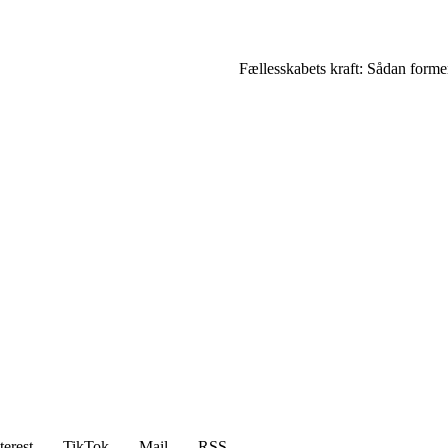
Fællesskabets kraft: Sådan former
terest
TikTok
Mail
RSS