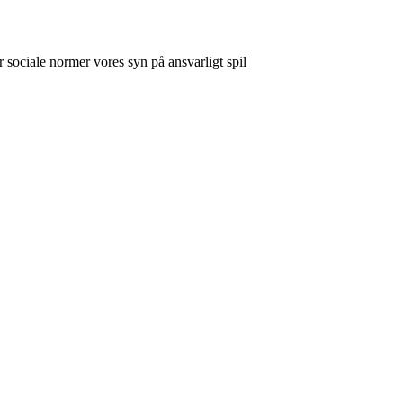
 sociale normer vores syn på ansvarligt spil