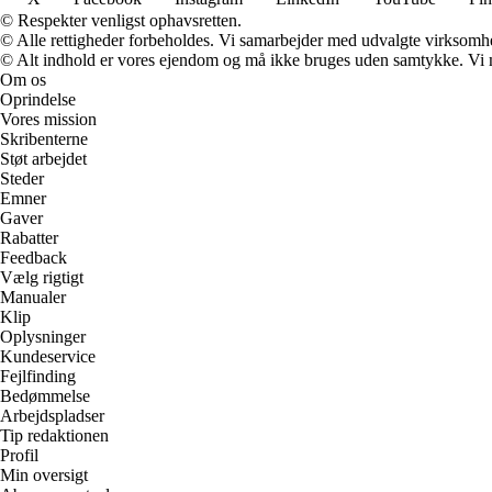
© Respekter venligst ophavsretten.
© Alle rettigheder forbeholdes. Vi samarbejder med udvalgte virksomhed
© Alt indhold er vores ejendom og må ikke bruges uden samtykke. Vi mod
Om os
Oprindelse
Vores mission
Skribenterne
Støt arbejdet
Steder
Emner
Gaver
Rabatter
Feedback
Vælg rigtigt
Manualer
Klip
Oplysninger
Kundeservice
Fejlfinding
Bedømmelse
Arbejdspladser
Tip redaktionen
Profil
Min oversigt